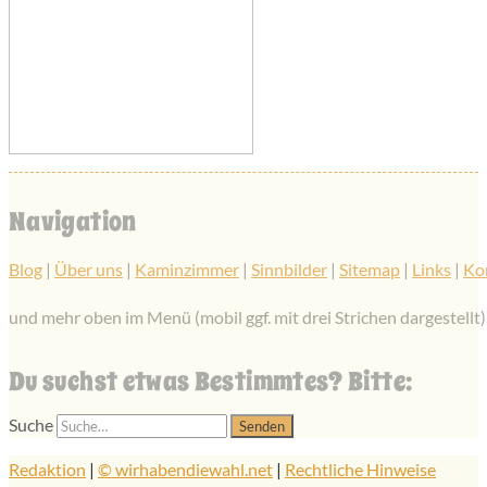
Navigation
Blog
|
Über uns
|
Kaminzimmer
|
Sinnbilder
|
Sitemap
|
Links
|
Ko
und mehr oben im Menü (mobil ggf. mit drei Strichen dargestellt)
Du suchst etwas Bestimmtes? Bitte:
Suche
Redaktion
|
© wirhabendiewahl.net
|
Rechtliche Hinweise