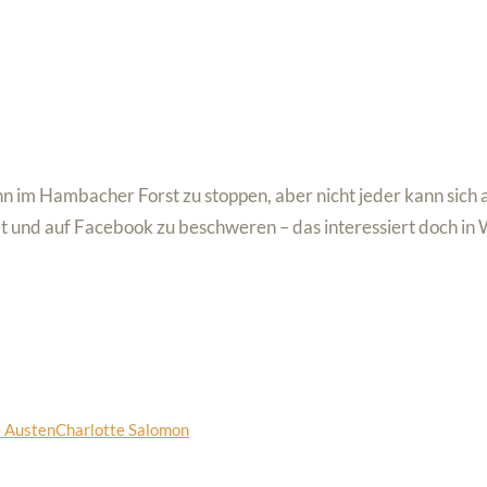
nn im Hambacher Forst zu stoppen, aber nicht jeder kann sich
net und auf Facebook zu beschweren – das interessiert doch in
 Austen
Charlotte Salomon