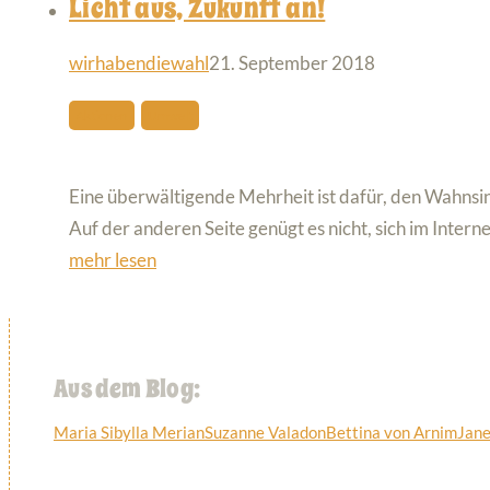
Licht aus, Zukunft an!
wirhabendiewahl
21. September 2018
Aktionen
Umwelt
Eine überwältigende Mehrheit ist dafür, den Wahnsi
Auf der anderen Seite genügt es nicht, sich im Inter
mehr lesen
Aus dem Blog:
Maria Sibylla Merian
Suzanne Valadon
Bettina von Arnim
Jane