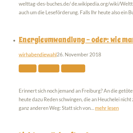
welttag-des-buches.de/ de.wikipedia.org/wiki/Weltt
auch um die Leseförderung. Falls Ihr heute also ein 
Energieumwandlung – oder: wie man
wirhabendiewahl
26. November 2018
Aktionen
Nie Wieder
Rechtsaußen
Erinnert sich noch jemand an Freiburg? An die getö
heute dazu Reden schwingen, die an Heuchelei nicht z
ganz anderen Weg: Statt sich von…
mehr lesen