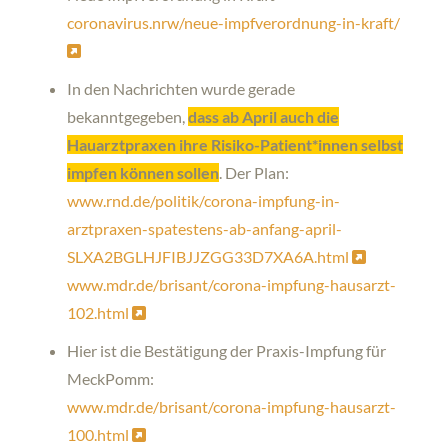
coronavirus.nrw/neue-impfverordnung-in-kraft/
In den Nachrichten wurde gerade
bekanntgegeben,
dass ab April auch die
Hauarztpraxen ihre Risiko-Patient*innen selbst
impfen können sollen
. Der Plan:
www.rnd.de/politik/corona-impfung-in-
arztpraxen-spatestens-ab-anfang-april-
SLXA2BGLHJFIBJJZGG33D7XA6A.html
www.mdr.de/brisant/corona-impfung-hausarzt-
102.html
Hier ist die Bestätigung der Praxis-Impfung für
MeckPomm:
www.mdr.de/brisant/corona-impfung-hausarzt-
100.html