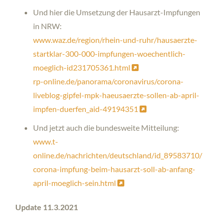
Und hier die Umsetzung der Hausarzt-Impfungen
in NRW:
www.waz.de/region/rhein-und-ruhr/hausaerzte-
startklar-300-000-impfungen-woechentlich-
moeglich-id231705361.html
rp-online.de/panorama/coronavirus/corona-
liveblog-gipfel-mpk-haeusaerzte-sollen-ab-april-
impfen-duerfen_aid-49194351
Und jetzt auch die bundesweite Mitteilung:
www.t-
online.de/nachrichten/deutschland/id_89583710/
corona-impfung-beim-hausarzt-soll-ab-anfang-
april-moeglich-sein.html
Update 11.3.2021