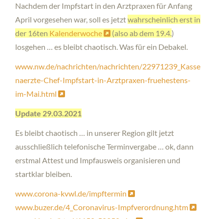
Nachdem der Impfstart in den Arztpraxen für Anfang
April vorgesehen war, soll es jetzt
wahrscheinlich erst in
der 16ten
Kalenderwoche
(also ab dem 19.4.
)
losgehen … es bleibt chaotisch. Was für ein Debakel.
www.nw.de/nachrichten/nachrichten/22971239_Kasse
naerzte-Chef-Impfstart-in-Arztpraxen-fruehestens-
im-Mai.html
Update 29.03.2021
Es bleibt chaotisch … in unserer Region gilt jetzt
ausschließlich telefonische Terminvergabe … ok, dann
erstmal Attest und Impfausweis organisieren und
startklar bleiben.
www.corona-kvwl.de/impftermin
www.buzer.de/4_Coronavirus-Impfverordnung.htm