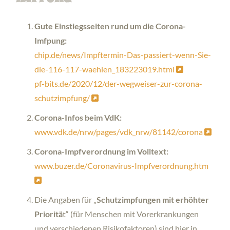
Gute Einstiegsseiten rund um die Corona-
Imfpung:
chip.de/news/Impftermin-Das-passiert-wenn-Sie-
die-116-117-waehlen_183223019.html
pf-bits.de/2020/12/der-wegweiser-zur-corona-
schutzimpfung/
Corona-Infos beim VdK:
www.vdk.de/nrw/pages/vdk_nrw/81142/corona
Corona-Impfverordnung im Volltext:
www.buzer.de/Coronavirus-Impfverordnung.htm
Die Angaben für „
Schutzimpfungen mit erhöhter
Prioritä
t“ (für Menschen mit Vorerkrankungen
und verschiedenen Risikofaktoren) sind hier in