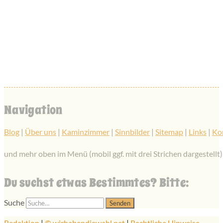
Navigation
Blog
|
Über uns
|
Kaminzimmer
|
Sinnbilder
|
Sitemap
|
Links
|
Ko
und mehr oben im Menü (mobil ggf. mit drei Strichen dargestellt)
Du suchst etwas Bestimmtes? Bitte:
Suche
Redaktion
|
© wirhabendiewahl.net
|
Rechtliche Hinweise