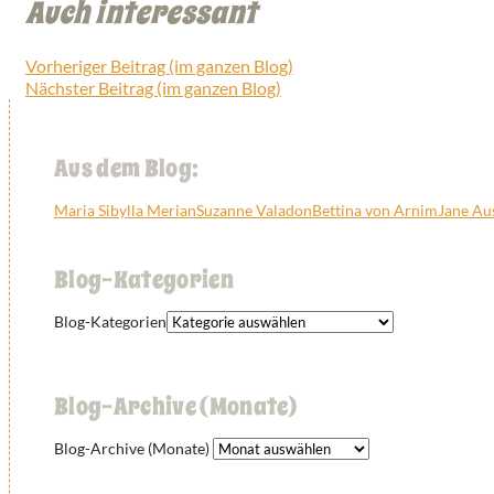
Auch interessant
Vorheriger Beitrag (im ganzen Blog)
Nächster Beitrag (im ganzen Blog)
Aus dem Blog:
Maria Sibylla Merian
Suzanne Valadon
Bettina von Arnim
Jane Au
Blog-Kategorien
Blog-Kategorien
Blog-Archive (Monate)
Blog-Archive (Monate)