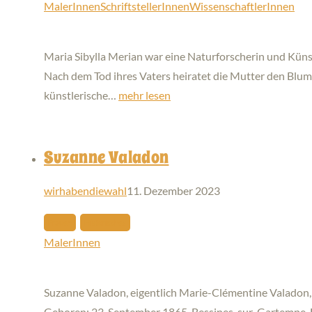
MalerInnen
SchriftstellerInnen
WissenschaftlerInnen
Maria Sibylla Merian war eine Naturforscherin und Küns
Nach dem Tod ihres Vaters heiratet die Mutter den Blumen
künstlerische…
mehr lesen
Suzanne Valadon
wirhabendiewahl
11. Dezember 2023
Frauen
Historisches
MalerInnen
Suzanne Valadon, eigentlich Marie-Clémentine Valadon, w
Geboren: 23. September 1865, Bessines-sur-Gartempe, Fr