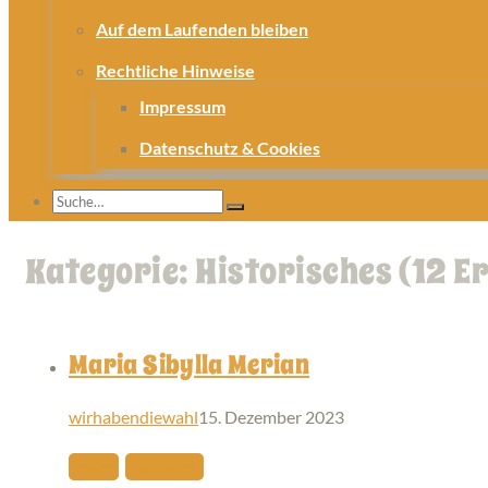
Auf dem Laufenden bleiben
Rechtliche Hinweise
Impressum
Datenschutz & Cookies
Kategorie: Historisches
(12 E
Maria Sibylla Merian
wirhabendiewahl
15. Dezember 2023
Frauen
Historisches