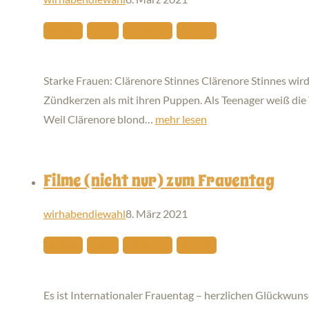
Filmtipps
Frauen
Historisches
Personen
Starke Frauen: Clärenore Stinnes Clärenore Stinnes wird
Zündkerzen als mit ihren Puppen. Als Teenager weiß die
Weil Clärenore blond…
mehr lesen
Filme (nicht nur) zum Frauentag
wirhabendiewahl
8. März 2021
Filmtipps
Frauen
Historisches
Personen
Es ist Internationaler Frauentag – herzlichen Glückwuns