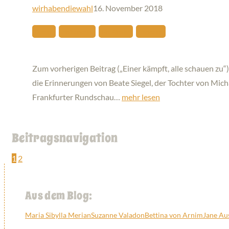
wirhabendiewahl
16. November 2018
Bücher
Historisches
Nie Wieder
Personen
Zum vorherigen Beitrag („Einer kämpft, alle schauen zu“
die Erinnerungen von Beate Siegel, der Tochter von Micha
Frankfurter Rundschau…
mehr lesen
Beitragsnavigation
1
2
Aus dem Blog:
Maria Sibylla Merian
Suzanne Valadon
Bettina von Arnim
Jane Au